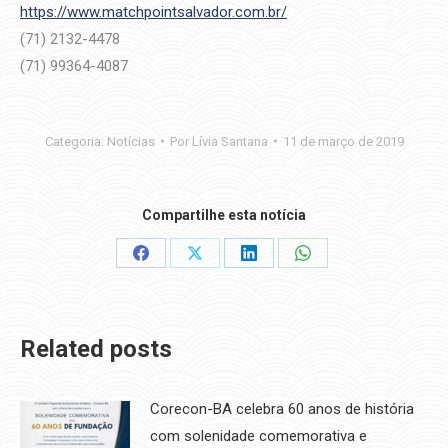
https://www.matchpointsalvador.com.br/
(71) 2132-4478
(71) 99364-4087
Categoria:
Notícias
Por
Lívia Santana
11 de março de 2019
Compartilhe esta notícia
Share
Share
Share
Share
on
on
on
on
Facebook
X
LinkedIn
WhatsApp
Related posts
Corecon-BA celebra 60 anos de história
com solenidade comemorativa e