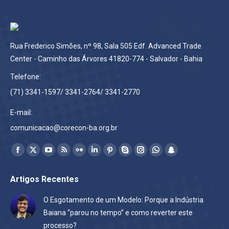
Rua Frederico Simões, nº 98, Sala 505 Edf. Advanced Trade
Center - Caminho das Árvores 41820-774 - Salvador - Bahia
Telefone:
(71) 3341-1597/ 3341-2764/ 3341-2770
E-mail:
comunicacao@corecon-ba.org.br
Encontre-nos em:
Facebook
X
YouTube
Rss
Flickr
Linkedin
Pinterest
Skype
Instagram
Whatsapp
Snapchat
page
page
page
page
page
page
page
page
page
page
page
Artigos Recentes
opens
opens
opens
opens
opens
opens
opens
opens
opens
opens
opens
in
in
in
in
in
in
in
in
in
in
in
O Esgotamento de um Modelo: Porque a Indústria
new
new
new
new
new
new
new
new
new
new
new
Baiana “parou no tempo” e como reverter este
window
window
window
window
window
window
window
window
window
window
window
processo?