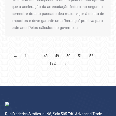
que a aceleração da arrecadação federal no segundo
semestre do ano passado deu maior vigor à coleta de
impostos e deve garantir uma “herança” positiva para
este ano. Pelos cálculos do governo, a…
←
1
…
48
49
50
51
52
…
182
→
Rua Frederico Simões, nº 98, Sala 505 Edf. Advanced Trade