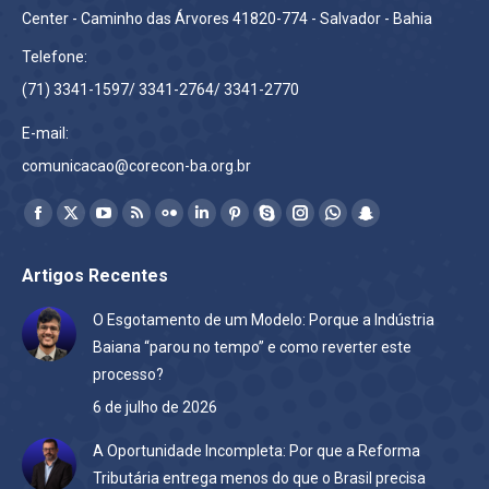
Center - Caminho das Árvores 41820-774 - Salvador - Bahia
Telefone:
(71) 3341-1597/ 3341-2764/ 3341-2770
E-mail:
comunicacao@corecon-ba.org.br
Encontre-nos em:
Facebook
X
YouTube
Rss
Flickr
Linkedin
Pinterest
Skype
Instagram
Whatsapp
Snapchat
page
page
page
page
page
page
page
page
page
page
page
Artigos Recentes
opens
opens
opens
opens
opens
opens
opens
opens
opens
opens
opens
in
in
in
in
in
in
in
in
in
in
in
O Esgotamento de um Modelo: Porque a Indústria
new
new
new
new
new
new
new
new
new
new
new
Baiana “parou no tempo” e como reverter este
window
window
window
window
window
window
window
window
window
window
window
processo?
6 de julho de 2026
A Oportunidade Incompleta: Por que a Reforma
Tributária entrega menos do que o Brasil precisa