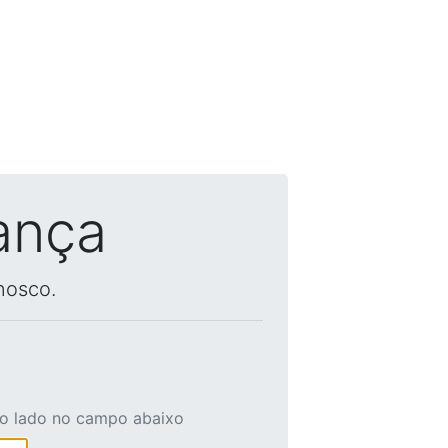
ança
nosco.
ao lado no campo abaixo