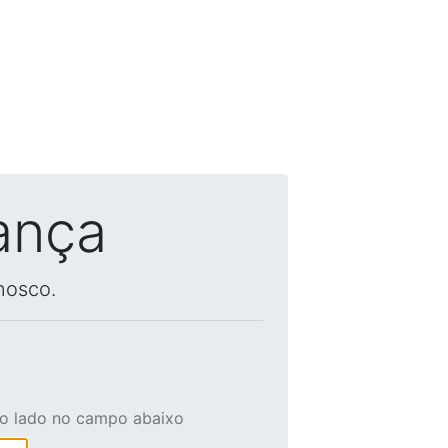
ança
nosco.
ao lado no campo abaixo