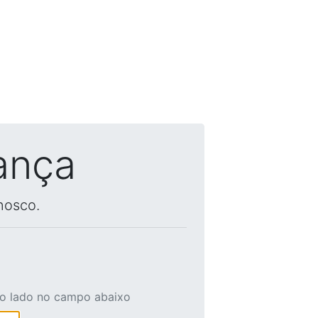
ança
nosco.
ao lado no campo abaixo