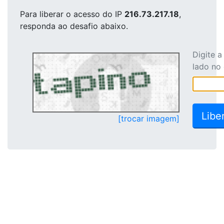
Para liberar o acesso
do IP
216.73.217.18
,
responda ao desafio abaixo.
Digite 
lado no
[trocar imagem]