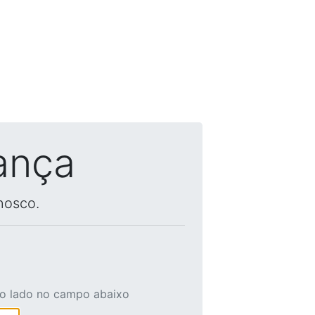
ança
nosco.
ao lado no campo abaixo