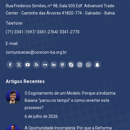
Rua Frederico Simões, nº 98, Sala 505 Edf. Advanced Trade
Center - Caminho das Árvores 41820-774 - Salvador - Bahia
Telefone:
(71) 3341-1597/ 3341-2764/ 3341-2770
E-mail:
comunicacao@corecon-ba.org.br
Encontre-nos em:
Facebook
X
YouTube
Rss
Flickr
Linkedin
Pinterest
Skype
Instagram
Whatsapp
Snapchat
page
page
page
page
page
page
page
page
page
page
page
Artigos Recentes
opens
opens
opens
opens
opens
opens
opens
opens
opens
opens
opens
in
in
in
in
in
in
in
in
in
in
in
O Esgotamento de um Modelo: Porque a Indústria
new
new
new
new
new
new
new
new
new
new
new
Baiana “parou no tempo” e como reverter este
window
window
window
window
window
window
window
window
window
window
window
processo?
6 de julho de 2026
A Oportunidade Incompleta: Por que a Reforma