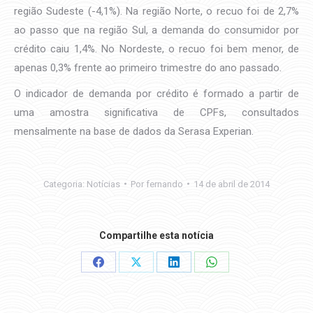
região Sudeste (-4,1%). Na região Norte, o recuo foi de 2,7%
ao passo que na região Sul, a demanda do consumidor por
crédito caiu 1,4%. No Nordeste, o recuo foi bem menor, de
apenas 0,3% frente ao primeiro trimestre do ano passado.
O indicador de demanda por crédito é formado a partir de
uma amostra significativa de CPFs, consultados
mensalmente na base de dados da Serasa Experian.
Categoria:
Notícias
Por
fernando
14 de abril de 2014
Compartilhe esta notícia
Share
Share
Share
Share
on
on
on
on
Facebook
X
LinkedIn
WhatsApp