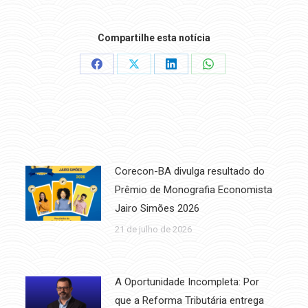
Compartilhe esta notícia
Share
Share
Share
Share
on
on
on
on
Facebook
X
LinkedIn
WhatsApp
Corecon-BA divulga resultado do
Prêmio de Monografia Economista
Jairo Simões 2026
21 de julho de 2026
A Oportunidade Incompleta: Por
que a Reforma Tributária entrega