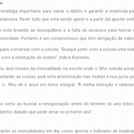
ar
stratégia importante para sanar o débito e garantir a matrícula 
anceira. Rever tudo que está sendo gasto e a partir daí ajustar ond
o está levando ao desequílibrio e a falta de recursos para honra
prioridade. Portanto é um compromisso que tem obrigação de cabe
r para conversar com a escola. “Busque junto com a escola uma sol
com a instituição de ensino”, indica Azevedo.
ou dois meses da mensalidade na escola onde o filho estuda porque
ajeitando as coisas, pedi uma amortização nas multas e nos juros p
 o filho de 6 anos em turno integral. “A minha intenção é relame
o certo ao buscar a renegociação antes do término do ano letivo.
entro daquilo que pode arcar no próximo ano”.
manter as mensalidades em dia, como aponta o Indicador de Inadimp