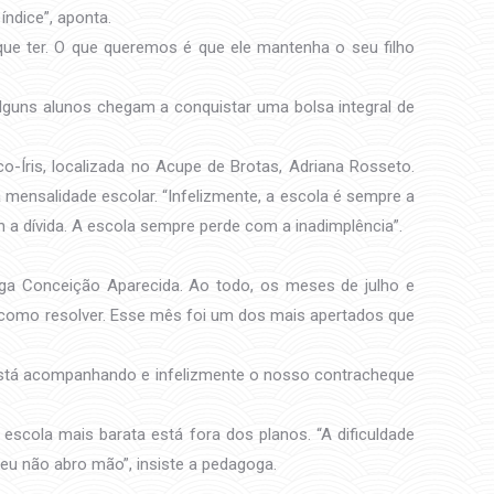
ndice”, aponta.
ue ter. O que queremos é que ele mantenha o seu filho
alguns alunos chegam a conquistar uma bolsa integral de
-Íris, localizada no Acupe de Brotas, Adriana Rosseto.
mensalidade escolar. “Infelizmente, a escola é sempre a
 a dívida. A escola sempre perde com a inadimplência”.
ga Conceição Aparecida. Ao todo, os meses de julho e
er como resolver. Esse mês foi um dos mais apertados que
o está acompanhando e infelizmente o nosso contracheque
scola mais barata está fora dos planos. “A dificuldade
eu não abro mão”, insiste a pedagoga.