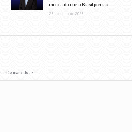
menos do que o Brasil precisa
26 de junho de 2026
os estão marcados
*