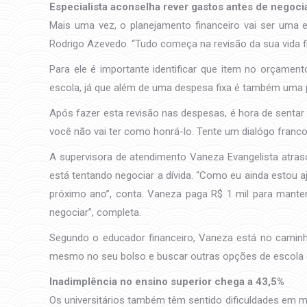
Especialista aconselha rever gastos antes de negoci
Mais uma vez, o planejamento financeiro vai ser uma e
Rodrigo Azevedo. “Tudo começa na revisão da sua vida fin
Para ele é importante identificar que item no orçament
escola, já que além de uma despesa fixa é também uma 
Após fazer esta revisão nas despesas, é hora de senta
você não vai ter como honrá-lo. Tente um dialógo franco 
A supervisora de atendimento Vaneza Evangelista atras
está tentando negociar a dívida. “Como eu ainda estou 
próximo ano”, conta. Vaneza paga R$ 1 mil para manter
negociar”, completa.
Segundo o educador financeiro, Vaneza está no caminh
mesmo no seu bolso e buscar outras opções de escola d
Inadimplência no ensino superior chega a 43,5%
Os universitários também têm sentido dificuldades em 