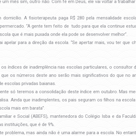
um mês sim, outro não. Com fé em Deus, ele vai voltar a trabalhar 
omicílio. A fisioterapeuta paga R$ 280 pela mensalidade escola
upermercado. “A gente tem feito de tudo para que ela continue estu
 escola que é mais puxada onde ela pode se desenvolver melhor”.
vai apelar para a direção da escola. “Se apertar mais, vou ter que 
índices de inadimplência nas escolas particulares, o consultor d
ê que os números deste ano serão mais significativos do que no 
e escolas privadas baianas.
ente só teremos a consolidação deste índice em outubro. Mas me
nalisa. Ainda que inadimplentes, os pais seguram os filhos na escol
scola mais em barata”.
amiliar e Social (ABEFS), mantenedora do Colégio Isba e da Faculd
s instituições, que é de 9%.
e problema, mas ainda não é uma alarme para a escola. No entanto