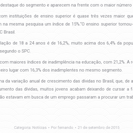
 o destaque do segmento e aparecem na frente com o maior número d
om instituições de ensino superior é quase três vezes maior 
am na mesma pesquisa um índice de 15%.“O ensino superior tornou-
 Brasil.
ulação de 18 a 24 anos é de 16,2%, muito acima dos 6,4% da popu
, segundo o SPC.
s com maiores índices de inadimplência na educação, com 21,2%. A
rceiro lugar com 16,3% dos inadimplentes no mesmo segmento.
 da variação anual de crescimento das dívidas no Brasil, que, d
mento das dívidas, muitos jovens acabam deixando de cursar a 
ão estavam em busca de um emprego passaram a procurar um trabal
Categoria:
Notícias
Por
fernando
21 de setembro de 2015