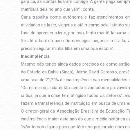
para cá, as contas ficaram comigo. A gente paga sempre 
matrícula dela no ano que vem”, conta.
Carla trabalha como autônoma e faz atendimentos em d
atividades de lazer, viagens e até mesmo pela lista do s
fase de aprender a ler e, por isso, tento mantê-la numa
Se até o final do ano não conseguir negociar a dívida, 
preciso segurar minha filha em uma boa escola”.
Inadimplência
Mesmo não tendo ainda dados precisos de como estão os 
do Estado da Bahia (Sinep), Jaime David Cardoso, prev
uma taxa de 21,20% de inadimplência nas mensalidades d
“Os números ainda estão sendo levantados e provavelm
crítica, já que a crise tem atingido todos os setores”, a
fazem a transferência de instituição em busca de uma e
O diretor-geral da Associação Brasileira de Educação F
inadimplência maior este ano do que a média histórica da
“Nós temos alguns pais que têm nos procurado com est