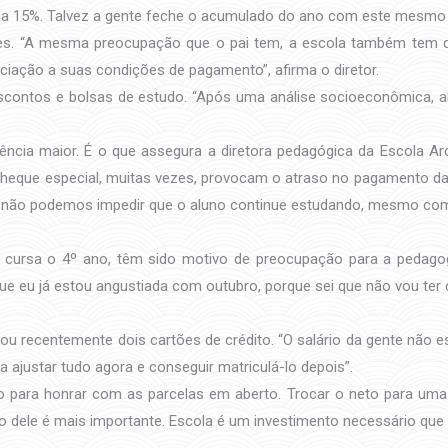
 a 15%. Talvez a gente feche o acumulado do ano com este mesmo í
es. “A mesma preocupação que o pai tem, a escola também tem q
iação a suas condições de pagamento”, afirma o diretor.
 descontos e bolsas de estudo. “Após uma análise socioeconômica, 
cia maior. É o que assegura a diretora pedagógica da Escola Arco
 cheque especial, muitas vezes, provocam o atraso no pagamento da 
que não podemos impedir que o aluno continue estudando, mesmo com
 cursa o 4º ano, têm sido motivo de preocupação para a pedago
 que eu já estou angustiada com outubro, porque sei que não vou t
lou recentemente dois cartões de crédito. “O salário da gente nã
 ajustar tudo agora e conseguir matriculá-lo depois”.
para honrar com as parcelas em aberto. Trocar o neto para uma e
o dele é mais importante. Escola é um investimento necessário que 