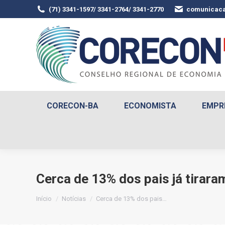
(71) 3341-1597/ 3341-2764/ 3341-2770
comunicaca
CORECON-BA
ECONOMISTA
EMPR
Cerca de 13% dos pais já tirara
Você está aqui:
Início
Notícias
Cerca de 13% dos pais…