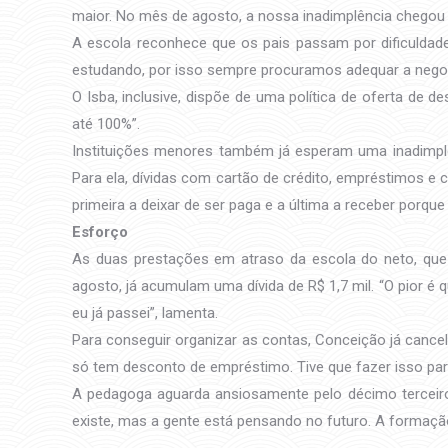
maior. No mês de agosto, a nossa inadimplência chegou
A escola reconhece que os pais passam por dificuldad
estudando, por isso sempre procuramos adequar a negoc
O Isba, inclusive, dispõe de uma política de oferta de
até 100%”.
Instituições menores também já esperam uma inadimplên
Para ela, dívidas com cartão de crédito, empréstimos e
primeira a deixar de ser paga e a última a receber por
Esforço
As duas prestações em atraso da escola do neto, que
agosto, já acumulam uma dívida de R$ 1,7 mil. “O pior é
eu já passei”, lamenta.
Para conseguir organizar as contas, Conceição já cance
só tem desconto de empréstimo. Tive que fazer isso para
A pedagoga aguarda ansiosamente pelo décimo terceiro 
existe, mas a gente está pensando no futuro. A formaçã