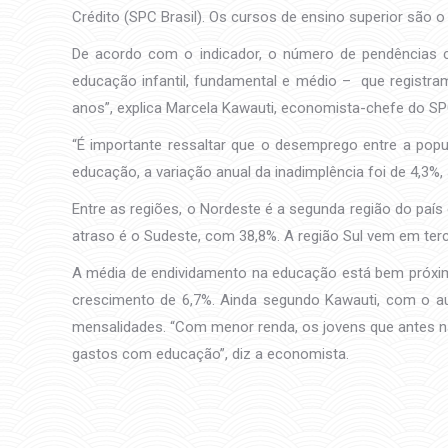
Crédito (SPC Brasil). Os cursos de ensino superior são
De acordo com o indicador, o número de pendências c
educação infantil, fundamental e médio – que registr
anos”, explica Marcela Kawauti, economista-chefe do SPC
“É importante ressaltar que o desemprego entre a pop
educação, a variação anual da inadimplência foi de 4,3%
Entre as regiões, o Nordeste é a segunda região do paí
atraso é o Sudeste, com 38,8%. A região Sul vem em te
A média de endividamento na educação está bem próxima
crescimento de 6,7%. Ainda segundo Kawauti, com o au
mensalidades. “Com menor renda, os jovens que antes n
gastos com educação”, diz a economista.