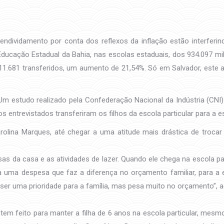
dividamento por conta dos reflexos da inflação estão interferin
ducação Estadual da Bahia, nas escolas estaduais, dos 934.097 mi
11.681 transferidos, um aumento de 21,54%. Só em Salvador, este 
m estudo realizado pela Confederação Nacional da Indústria (CNI) 
s entrevistados transferiram os filhos da escola particular para a es
lina Marques, até chegar a uma atitude mais drástica de trocar o 
sas da casa e as atividades de lazer. Quando ele chega na escola p
a uma despesa que faz a diferença no orçamento familiar, para a 
 ser uma prioridade para a família, mas pesa muito no orçamento”, 
 tem feito para manter a filha de 6 anos na escola particular, mes