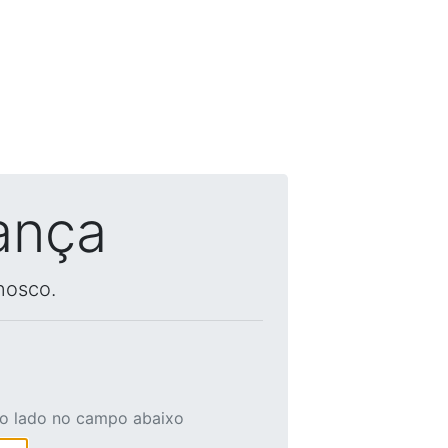
ança
nosco.
ao lado no campo abaixo