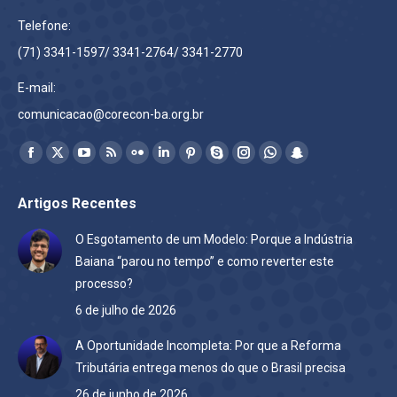
Telefone:
(71) 3341-1597/ 3341-2764/ 3341-2770
E-mail:
comunicacao@corecon-ba.org.br
Encontre-nos em:
Facebook
X
YouTube
Rss
Flickr
Linkedin
Pinterest
Skype
Instagram
Whatsapp
Snapchat
page
page
page
page
page
page
page
page
page
page
page
Artigos Recentes
opens
opens
opens
opens
opens
opens
opens
opens
opens
opens
opens
in
in
in
in
in
in
in
in
in
in
in
O Esgotamento de um Modelo: Porque a Indústria
new
new
new
new
new
new
new
new
new
new
new
Baiana “parou no tempo” e como reverter este
window
window
window
window
window
window
window
window
window
window
window
processo?
6 de julho de 2026
A Oportunidade Incompleta: Por que a Reforma
Tributária entrega menos do que o Brasil precisa
26 de junho de 2026