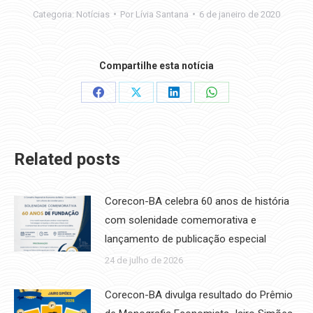
Categoria:
Notícias
Por
Lívia Santana
6 de janeiro de 2020
Compartilhe esta notícia
Share
Share
Share
Share
on
on
on
on
Facebook
X
LinkedIn
WhatsApp
Related posts
Corecon-BA celebra 60 anos de história
com solenidade comemorativa e
lançamento de publicação especial
24 de julho de 2026
Corecon-BA divulga resultado do Prêmio