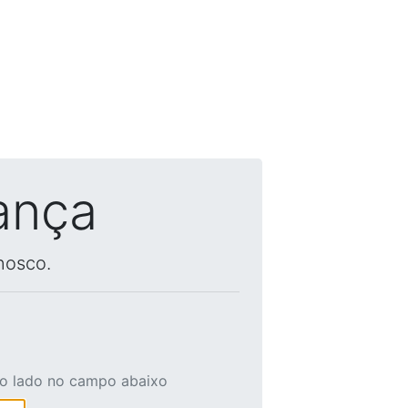
ança
nosco.
ao lado no campo abaixo