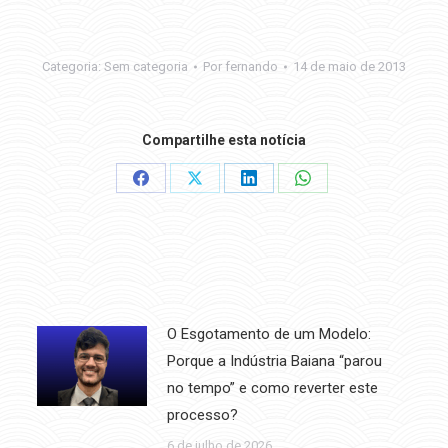
Categoria:
Sem categoria
Por
fernando
14 de maio de 2013
Compartilhe esta notícia
Share
Share
Share
Share
on
on
on
on
Facebook
X
LinkedIn
WhatsApp
O Esgotamento de um Modelo:
Porque a Indústria Baiana “parou
no tempo” e como reverter este
processo?
6 de julho de 2026