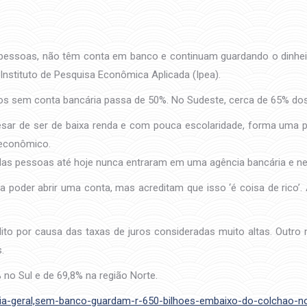
e pessoas, não têm conta em banco e continuam guardando o dinhei
Instituto de Pesquisa Econômica Aplicada (Ipea).
os sem conta bancária passa de 50%. No Sudeste, cerca de 65% dos
pesar de ser de baixa renda e com pouca escolaridade, forma uma 
 econômico.
das pessoas até hoje nunca entraram em uma agência bancária e nem
 poder abrir uma conta, mas acreditam que isso ‘é coisa de rico’.
ito por causa das taxas de juros consideradas muito altas. Outro m
.
 no Sul e de 69,8% na região Norte.
ia-geral,sem-banco-guardam-r-650-bilhoes-embaixo-do-colchao-no