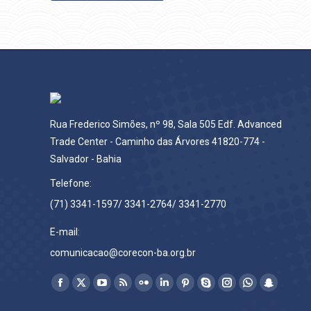
Rua Frederico Simões, nº 98, Sala 505 Edf. Advanced
Trade Center - Caminho das Árvores 41820-774 -
Salvador - Bahia
Telefone:
(71) 3341-1597/ 3341-2764/ 3341-2770
E-mail:
comunicacao@corecon-ba.org.br
Encontre-nos em:
Facebook
X
YouTube
Rss
Flickr
Linkedin
Pinterest
Skype
Instagram
Whatsapp
Snapchat
page
page
page
page
page
page
page
page
page
page
page