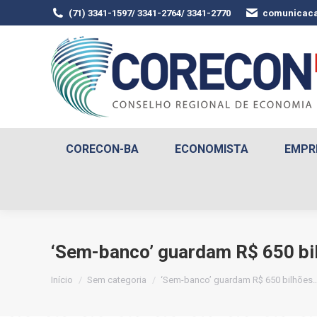
(71) 3341-1597/ 3341-2764/ 3341-2770
comunicaca
CORECON-BA
ECONOMISTA
EMPR
‘Sem-banco’ guardam R$ 650 bil
Você está aqui:
Início
Sem categoria
‘Sem-banco’ guardam R$ 650 bilhões