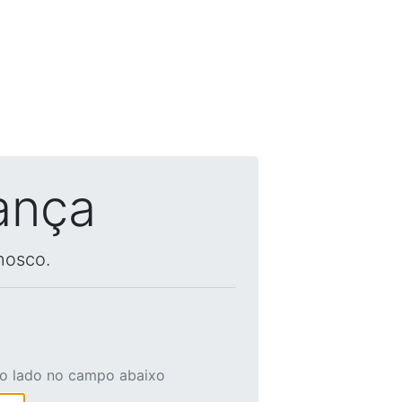
ança
nosco.
ao lado no campo abaixo