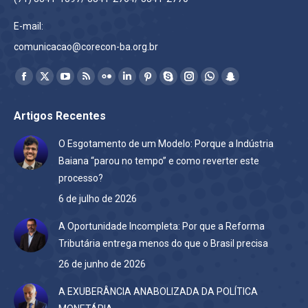
E-mail:
comunicacao@corecon-ba.org.br
Encontre-nos em:
Facebook
X
YouTube
Rss
Flickr
Linkedin
Pinterest
Skype
Instagram
Whatsapp
Snapchat
page
page
page
page
page
page
page
page
page
page
page
Artigos Recentes
opens
opens
opens
opens
opens
opens
opens
opens
opens
opens
opens
in
in
in
in
in
in
in
in
in
in
in
O Esgotamento de um Modelo: Porque a Indústria
new
new
new
new
new
new
new
new
new
new
new
Baiana “parou no tempo” e como reverter este
window
window
window
window
window
window
window
window
window
window
window
processo?
6 de julho de 2026
A Oportunidade Incompleta: Por que a Reforma
Tributária entrega menos do que o Brasil precisa
26 de junho de 2026
A EXUBERÂNCIA ANABOLIZADA DA POLÍTICA