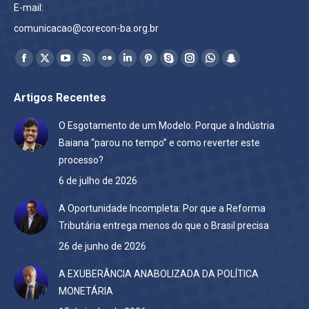
E-mail:
comunicacao@corecon-ba.org.br
Encontre-nos em:
Facebook
X
YouTube
Rss
Flickr
Linkedin
Pinterest
Skype
Instagram
Whatsapp
Snapchat
page
page
page
page
page
page
page
page
page
page
page
Artigos Recentes
opens
opens
opens
opens
opens
opens
opens
opens
opens
opens
opens
in
in
in
in
in
in
in
in
in
in
in
O Esgotamento de um Modelo: Porque a Indústria
new
new
new
new
new
new
new
new
new
new
new
Baiana “parou no tempo” e como reverter este
window
window
window
window
window
window
window
window
window
window
window
processo?
6 de julho de 2026
A Oportunidade Incompleta: Por que a Reforma
Tributária entrega menos do que o Brasil precisa
26 de junho de 2026
A EXUBERÂNCIA ANABOLIZADA DA POLÍTICA
MONETÁRIA