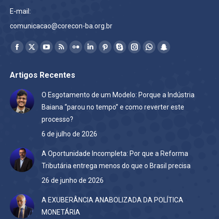
E-mail:
comunicacao@corecon-ba.org.br
Encontre-nos em:
Facebook
X
YouTube
Rss
Flickr
Linkedin
Pinterest
Skype
Instagram
Whatsapp
Snapchat
page
page
page
page
page
page
page
page
page
page
page
Artigos Recentes
opens
opens
opens
opens
opens
opens
opens
opens
opens
opens
opens
in
in
in
in
in
in
in
in
in
in
in
O Esgotamento de um Modelo: Porque a Indústria
new
new
new
new
new
new
new
new
new
new
new
Baiana “parou no tempo” e como reverter este
window
window
window
window
window
window
window
window
window
window
window
processo?
6 de julho de 2026
A Oportunidade Incompleta: Por que a Reforma
Tributária entrega menos do que o Brasil precisa
26 de junho de 2026
A EXUBERÂNCIA ANABOLIZADA DA POLÍTICA
MONETÁRIA