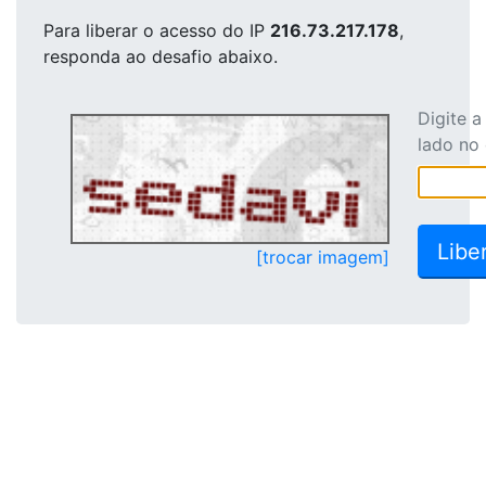
Para liberar o acesso
do IP
216.73.217.178
,
responda ao desafio abaixo.
Digite 
lado no
[trocar imagem]