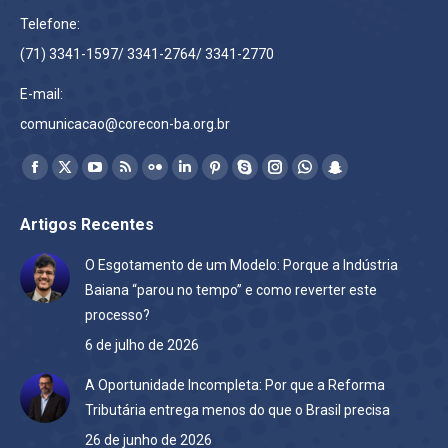
Telefone:
(71) 3341-1597/ 3341-2764/ 3341-2770
E-mail:
comunicacao@corecon-ba.org.br
Encontre-nos em:
Facebook
X
YouTube
Rss
Flickr
Linkedin
Pinterest
Skype
Instagram
Whatsapp
Snapchat
page
page
page
page
page
page
page
page
page
page
page
Artigos Recentes
opens
opens
opens
opens
opens
opens
opens
opens
opens
opens
opens
in
in
in
in
in
in
in
in
in
in
in
O Esgotamento de um Modelo: Porque a Indústria
new
new
new
new
new
new
new
new
new
new
new
Baiana “parou no tempo” e como reverter este
window
window
window
window
window
window
window
window
window
window
window
processo?
6 de julho de 2026
A Oportunidade Incompleta: Por que a Reforma
Tributária entrega menos do que o Brasil precisa
26 de junho de 2026