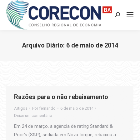
Search:
Arquivo Diário:
6 de maio de 2014
Você está aqui:
Razões para o não rebaixamento
Artigos
Por
fernando
6 de maio de 2014
Deixe um comentário
Em 24 de março, a agência de rating Standard &
Poor’s (S&P), sediada em Nova Iorque, rebaixou a