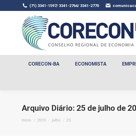
(71) 3341-1597/ 3341-2764/ 3341-2770
comunicaca
CORECON-BA
ECONOMISTA
EMPR
Arquivo Diário:
25 de julho de 2
Você está aqui:
Início
2013
julho
25