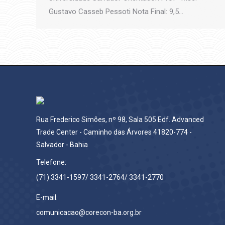
Gustavo Casseb Pessoti Nota Final: 9,5…
Rua Frederico Simões, nº 98, Sala 505 Edf. Advanced
Trade Center - Caminho das Árvores 41820-774 -
Salvador - Bahia
Telefone:
(71) 3341-1597/ 3341-2764/ 3341-2770
E-mail:
comunicacao@corecon-ba.org.br