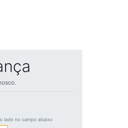
ança
nosco.
ao lado no campo abaixo