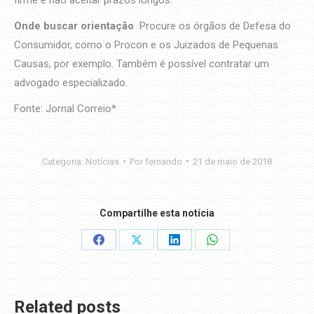
Onde buscar orientação
Procure os órgãos de Defesa do
Consumidor, como o Procon e os Juizados de Pequenas
Causas, por exemplo. Também é possível contratar um
advogado especializado.
Fonte: Jornal Correio*
Categoria:
Notícias
Por
fernando
21 de maio de 2018
Compartilhe esta notícia
Share
Share
Share
Share
on
on
on
on
Facebook
X
LinkedIn
WhatsApp
Related posts